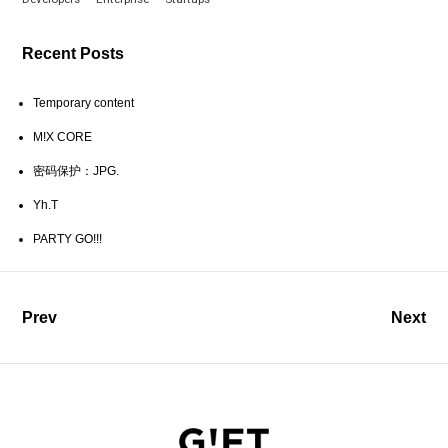
Recent Posts
Temporary content
M!X CORE
密码保护：JPG.
Yh.T
PARTY GO!!!
Prev
Next