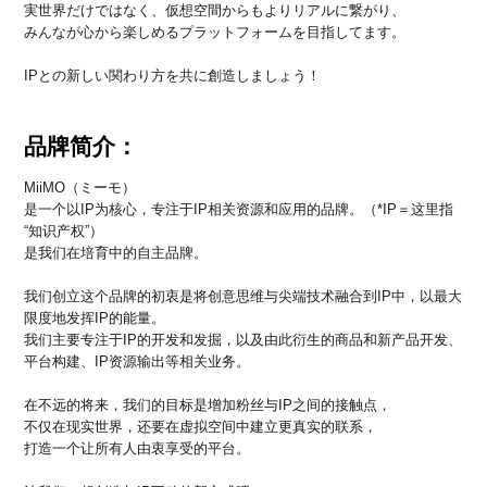
実世界だけではなく、仮想空間からもよりリアルに繋がり、
みんなが心から楽しめるプラットフォームを目指してます。
IPとの新しい関わり方を共に創造しましょう！
品牌简介：
MiiMO（ミーモ）
是一个以IP为核心，专注于IP相关资源和应用的品牌。（*IP＝这里指
“知识产权”）
是我们在培育中的自主品牌。
我们创立这个品牌的初衷是将创意思维与尖端技术融合到IP中，以最大
限度地发挥IP的能量。
我们主要专注于IP的开发和发掘，以及由此衍生的商品和新产品开发、
平台构建、IP资源输出等相关业务。
在不远的将来，我们的目标是增加粉丝与IP之间的接触点，
不仅在现实世界，还要在虚拟空间中建立更真实的联系，
打造一个让所有人由衷享受的平台。