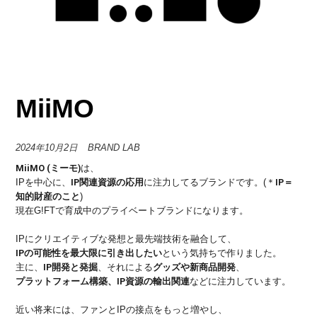
MiiMO
2024年10月2日
BRAND LAB
MiiMO (ミーモ)
は、
IP関連資源の応用
IP＝
IPを中心に、
に注力してるブランドです。(＊
知的財産のこと
)
現在G!FTで育成中のプライベートブランドになります。
IPにクリエイティブな発想と最先端技術を融合して、
IPの可能性を最大限に引き出したい
という気持ちで作りました。
IP開発と発掘
グッズや新商品開発
主に、
、それによる
、
プラットフォーム構築、IP資源の輸出関連
などに注力しています。
近い将来には、ファンとIPの接点をもっと増やし、