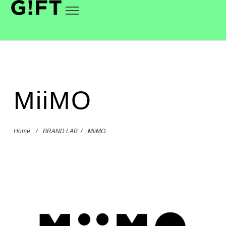
MiiMO
Home
/
BRAND LAB
/
MiiMO